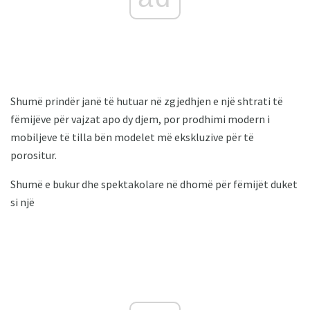
Shumë prindër janë të hutuar në zgjedhjen e një shtrati të
fëmijëve për vajzat apo dy djem, por prodhimi modern i
mobiljeve të tilla bën modelet më ekskluzive për të
porositur.
Shumë e bukur dhe spektakolare në dhomë për fëmijët duket
si një