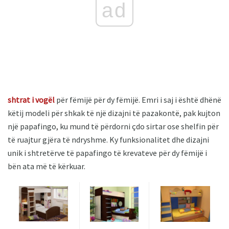
ad
shtrat i vogël
për fëmijë për dy fëmijë. Emri i saj i është dhënë
këtij modeli për shkak të një dizajni të pazakontë, pak kujton
një papafingo, ku mund të përdorni çdo sirtar ose shelfin për
të ruajtur gjëra të ndryshme. Ky funksionalitet dhe dizajni
unik i shtretërve të papafingo të krevateve për dy fëmijë i
bën ata më të kërkuar.