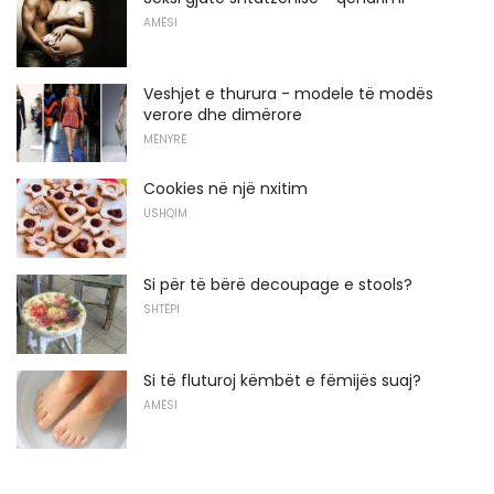
AMËSI
Veshjet e thurura - modele të modës
verore dhe dimërore
MËNYRË
Cookies në një nxitim
USHQIM
Si për të bërë decoupage e stools?
SHTËPI
Si të fluturoj këmbët e fëmijës suaj?
AMËSI