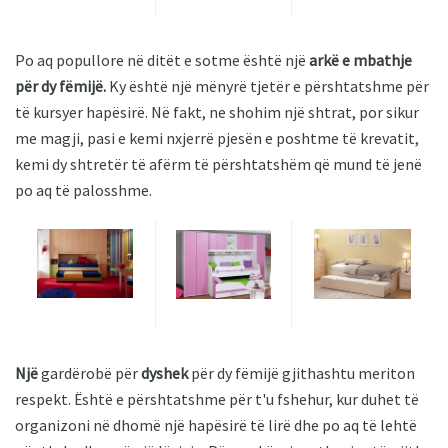
Po aq popullore në ditët e sotme është një
arkë e mbathje
për dy fëmijë.
Ky është një mënyrë tjetër e përshtatshme për
të kursyer hapësirë. Në fakt, ne shohim një shtrat, por sikur
me magji, pasi e kemi nxjerrë pjesën e poshtme të krevatit,
kemi dy shtretër të afërm të përshtatshëm që mund të jenë
po aq të palosshme.
Një
gardërobë për
dyshek
për dy fëmijë gjithashtu meriton
respekt. Është e përshtatshme për t'u fshehur, kur duhet të
organizoni në dhomë një hapësirë ​​të lirë dhe po aq të lehtë