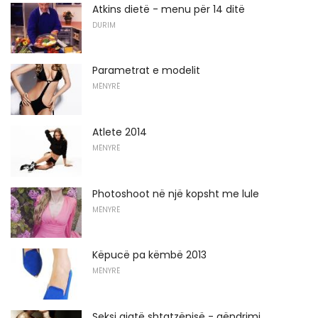
Atkins dietë - menu për 14 ditë
DURIM
Parametrat e modelit
MËNYRË
Atlete 2014
MËNYRË
Photoshoot në një kopsht me lule
MËNYRË
Këpucë pa këmbë 2013
MËNYRË
Seksi gjatë shtatzënisë - qëndrimi