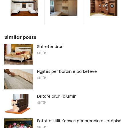
Similar posts
Shtretër druri
SHTËPI
Ngjitës për bordin e parketeve
SHTËPI
Dritare druri-alumini
SHTËPI
Fotot e stilit Kansas për brendin e shtëpisë
SHTËPI