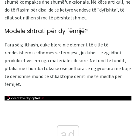
shumë kompakte dhe shumëfunksionale. Në këtë artikull, ne
do të flasim për disa ide të këtyre vendeve të "dyfishta", të
cilat sot njihen si më të përshtatshmet.
Modele shtrati për dy fëmijë?
Para së gjithash, duke blerë një element të tillë të
rëndësishëm të dhomës së fëmijëve, ju duhet të zgjidhni
produktet vetëm nga materiale cilësore. Në fund të fundit,
pllaka me thumba toksike ose pëlhura të ngjyrosura me bojë
të dëmshme mund të shkaktojnë dëmtime të mëdha për
fëmijët.
ad