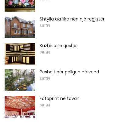
Shtylla akrilike nën një regjistër
SHTËPI
Kuzhinat e qoshes
SHTËPI
Peshqit për pellgun në vend
SHTËPI
Fotoprint në tavan
SHTËPI