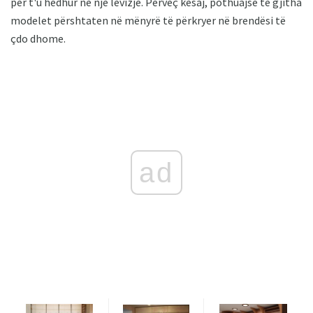
për t'u hedhur në një lëvizje. Përveç kësaj, pothuajse të gjitha
modelet përshtaten në mënyrë të përkryer në brendësi të
çdo dhome.
ad