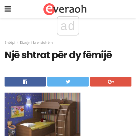
ad
Shtëpi
Dizajn i brendshëm
Një shtrat për dy fëmijë