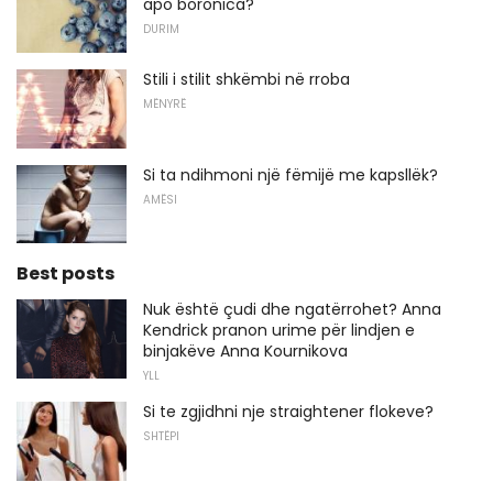
apo boronica?
DURIM
Stili i stilit shkëmbi në rroba
MËNYRË
Si ta ndihmoni një fëmijë me kapsllëk?
AMËSI
Best posts
Nuk është çudi dhe ngatërrohet? Anna
Kendrick pranon urime për lindjen e
binjakëve Anna Kournikova
YLL
Si te zgjidhni nje straightener flokeve?
SHTËPI