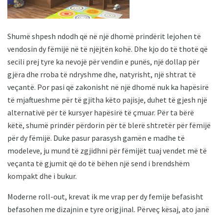
Shumë shpesh ndodh që në një dhomë prindërit lejohen të
vendosin dy fëmijë në të njëjtën kohë. Dhe kjo do të thotë që
secili prej tyre ka nevojë për vendin e punës, një dollap për
gjëra dhe rroba të ndryshme dhe, natyrisht, një shtrat të
veçantë. Por pasi që zakonisht në një dhomë nuk ka hapësirë ​​
të mjaftueshme për të gjitha këto pajisje, duhet të gjesh një
alternativë për të kursyer hapësirë ​​të çmuar. Për ta bërë
këtë, shumë prindër përdorin për të blerë shtretër për fëmijë
për dy fëmijë. Duke pasur parasysh gamën e madhe të
modeleve, ju mund të zgjidhni për fëmijët tuaj vendet më të
veçanta të gjumit që do të bëhen një send i brendshëm
kompakt dhe i bukur.
Moderne roll-out, krevat ik me vrap per dy femije befasisht
befasohen me dizajnin e tyre origjinal. Përveç kësaj, ato janë