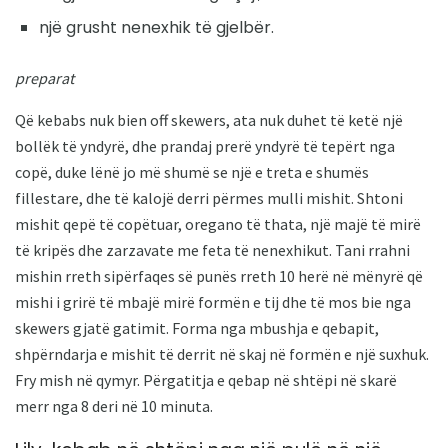
një grusht nenexhik të gjelbër.
preparat
Që kebabs nuk bien off skewers, ata nuk duhet të ketë një
bollëk të yndyrë, dhe prandaj prerë yndyrë të tepërt nga
copë, duke lënë jo më shumë se një e treta e shumës
fillestare, dhe të kalojë derri përmes mulli mishit. Shtoni
mishit qepë të copëtuar, oregano të thata, një majë të mirë
të kripës dhe zarzavate me feta të nenexhikut. Tani rrahni
mishin rreth sipërfaqes së punës rreth 10 herë në mënyrë që
mishi i grirë të mbajë mirë formën e tij dhe të mos bie nga
skewers gjatë gatimit. Forma nga mbushja e qebapit,
shpërndarja e mishit të derrit në skaj në formën e një suxhuk.
Fry mish në qymyr. Përgatitja e qebap në shtëpi në skarë
merr nga 8 deri në 10 minuta.