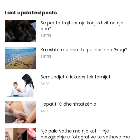
Last updated posts
Se për të trajtuar një konjuktivit në një
qen?
SHTËPI
Ku është më mirë të pushosh në Greqi?
SHTËPI
Sëmundjet e lëkurës tek fëmijët
AMËSI
Hepatiti C dhe shtatzënia
AMËSI
Një palë vathë me një kufi - një
përzgjedhje e fotografive të vathëve më