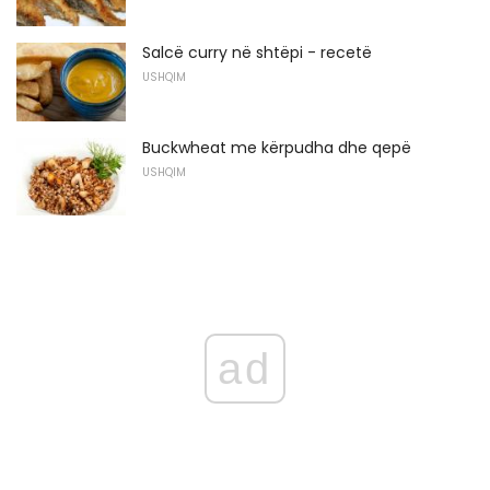
Salcë curry në shtëpi - recetë
USHQIM
Buckwheat me kërpudha dhe qepë
USHQIM
ad