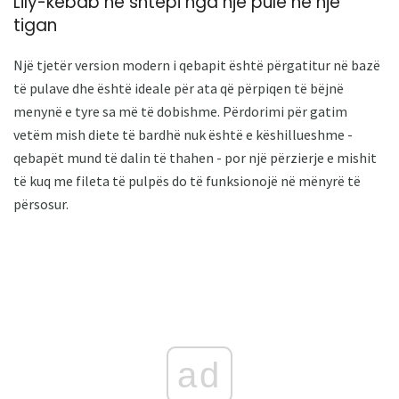
Lily-kebab në shtëpi nga një pulë në një
tigan
Një tjetër version modern i qebapit është përgatitur në bazë
të pulave dhe është ideale për ata që përpiqen të bëjnë
menynë e tyre sa më të dobishme. Përdorimi për gatim
vetëm mish diete të bardhë nuk është e këshillueshme -
qebapët mund të dalin të thahen - por një përzierje e mishit
të kuq me fileta të pulpës do të funksionojë në mënyrë të
përsosur.
ad