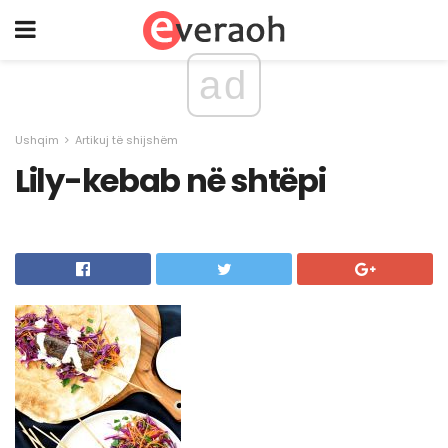
ad
Ushqim
Artikuj të shijshëm
Lily-kebab në shtëpi