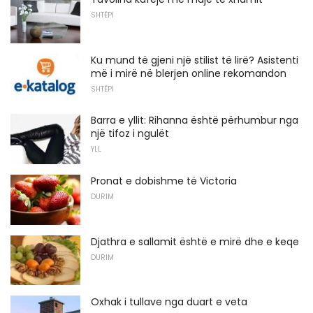
SHTËPI
Ku mund të gjeni një stilist të lirë? Asistenti
më i mirë në blerjen online rekomandon
SHTËPI
Barra e yllit: Rihanna është përhumbur nga
një tifoz i ngulët
YLL
Pronat e dobishme të Victoria
DURIM
Djathra e sallamit është e mirë dhe e keqe
DURIM
Oxhak i tullave nga duart e veta