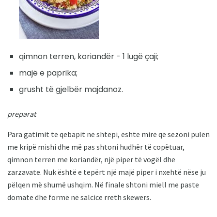
qimnon terren, koriandër - 1 lugë çaji;
majë e paprika;
grusht të gjelbër majdanoz.
preparat
Para gatimit të qebapit në shtëpi, është mirë që sezoni pulën
me kripë mishi dhe më pas shtoni hudhër të copëtuar,
qimnon terren me koriandër, një piper të vogël dhe
zarzavate. Nuk është e tepërt një majë piper i nxehtë nëse ju
pëlqen më shumë ushqim. Në finale shtoni miell me paste
domate dhe formë në salcice rreth skewers.