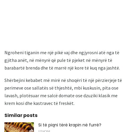
Ngroheni tiganin me një pikë vaj dhe ngjyrosni atë nga të
gjitha anët, në mënyrë që pule të pjeket në mënyrë të
barabartë brenda dhe të marrë një kore të kuq nga jashtë.
Shërbejini kebabet më mirë në shoqëri të një përzierjeje të
perimeve ose sallatës së thjeshtë, mbi kuskusin, pita ose
lavash, plotësuar me salcë domate ose dzuziki klasik me
krem ​​kosi dhe kastravec të freskët.
Similar posts
Si të piqni tërë krapin në furrë?
USHQIM