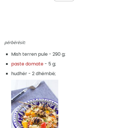
përbërësit:
Mish terren pule - 290 g;
paste domate
- 5 g;
hudhër - 2 dhëmbë;