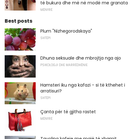
të bukura dhe më në modë me granata
MËNYRË
Best posts
Plum "Nizhegorodskaya"
SHTËPI
Dhuna seksuale dhe mbrojtja nga ajo
PSIKOLOGJI DHE MARRËDHËNIE
Hamsteri iku nga kafazi - si të kthehet i
arratisuri?
SHTËPI
Çanta për të gjitha rastet
MËNYRË
Tavolina kafeje me majë të xhamit