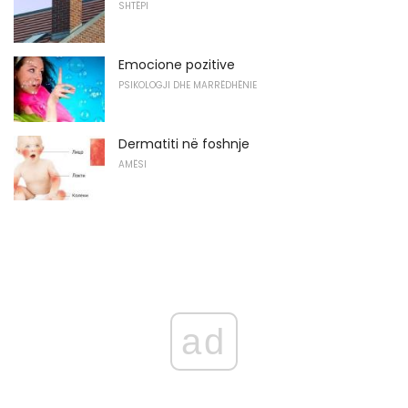
SHTËPI
Emocione pozitive
PSIKOLOGJI DHE MARRËDHËNIE
Dermatiti në foshnje
AMËSI
ad