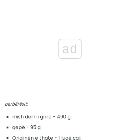
ad
përbërësit:
mish derri i grirë - 490 g;
qepë - 95 g;
Origjinën e thatë - 1 lugë çaji;