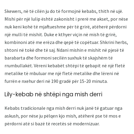
Skewers, në të cilën ju do të formojnë kebabs, thith në ujë.
Mishi për një lulip është zakonisht i prerë me akset, por nëse
nuk keni kohë të mjaftueshme për të grirë, atëherë përdorni
një mulli të mishit. Duke e kthyer viçin në mish të grirë,
kombinoni atë me erëza dhe qepë të copëtuar. Shkrini herbs,
shtoni në tokë dhe të saj. Ndani mishin e mishit në pjesë të
barabarta dhe formoni secilën suxhuk të skajshëm të
rrumbullakët. Vëreni kebabët shtëpi të qebapit në një fletë
metalike të mbuluar me një fletë metalike dhe lëreni në
furrën e nxehur deri në 190 gradë për 15-20 minuta.
Lily-kebab në shtëpi nga mish derri
Kebabs tradicionale nga mish derri nuk janë të gatuar nga
askush, por nëse ju pëlqen kjo mish, atëherë pse të mos e
përdorni atë si bazë të recetës së modernizuar.