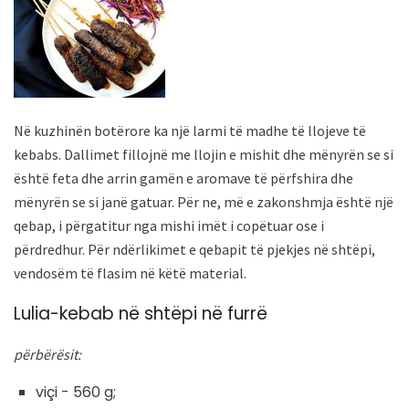
Në kuzhinën botërore ka një larmi të madhe të llojeve të
kebabs. Dallimet fillojnë me llojin e mishit dhe mënyrën se si
është feta dhe arrin gamën e aromave të përfshira dhe
mënyrën se si janë gatuar. Për ne, më e zakonshmja është një
qebap, i përgatitur nga mishi imët i copëtuar ose i
përdredhur. Për ndërlikimet e qebapit të pjekjes në shtëpi,
vendosëm të flasim në këtë material.
Lulia-kebab në shtëpi në furrë
përbërësit:
viçi - 560 g;