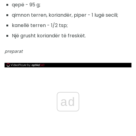
qepë - 95 g;
qimnon terren, koriandër, piper - 1 lugë secili;
kanellë terren - 1/2 tsp;
Një grusht koriandër të freskët.
preparat
ad